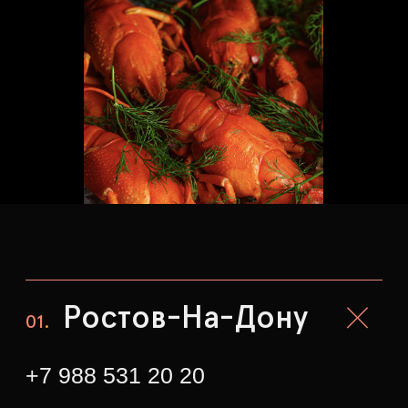
Ростов-На-Дону
01
.
+7 988 531 20 20
доставка
+7 989 512 20 20
бронирование столов
feedback@rakigadi.com
Ростов-на-Дону, ул. Шаумяна
д.57