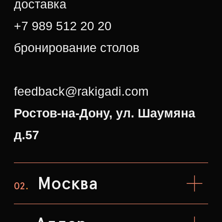
Москва
02
.
Адлер
03
.