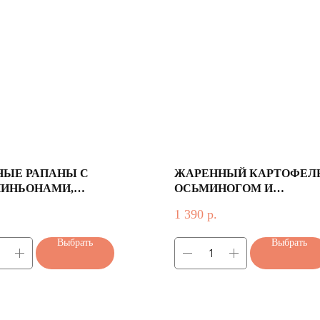
НЫЕ РАПАНЫ С
ЖАРЕННЫЙ КАРТОФЕЛЬ
ИНЬОНАМИ,
ОСЬМИНОГОМ И
ОЧНЫМ СОУСОМ И
СТРАЧАТЕЛЛОЙ
1 390
р.
НЫМ РИСОМ
Выбрать
Выбрать