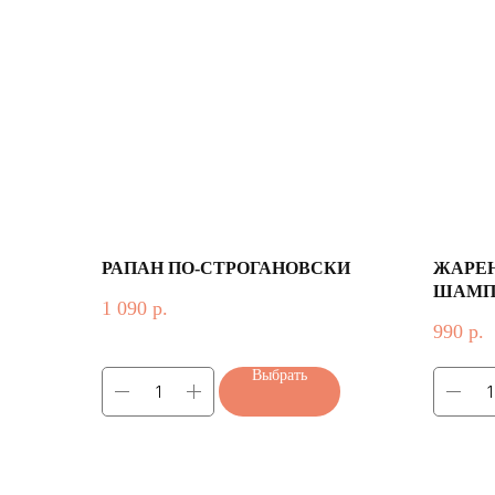
РАПАН ПО-СТРОГАНОВСКИ
ЖАРЕ
ШАМП
1 090
р.
СЛИВ
990
р.
КРАС
Выбрать