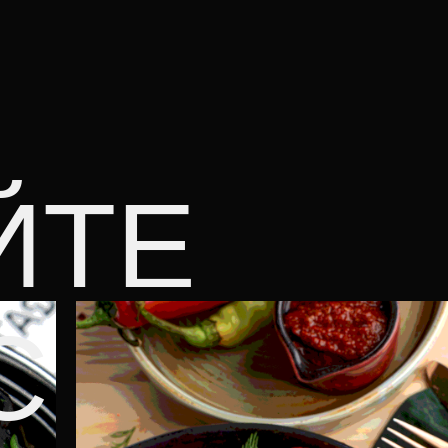
ЙТЕ
С